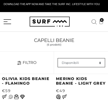
DOWNLOAD THE APP NOW AND TAKE THE SURF INC. LIFESTYLE WITH YOU
🤍
MODULO DI RESTITUZIONE ATTIVO
0
CAPELLI BEANIE
(6 prodotti)
FILTRO
OLIVIA KIDS BEANIE
MERINO KIDS
- FLAMINGO
BEANIE - LIGHT GREY
€59
€49