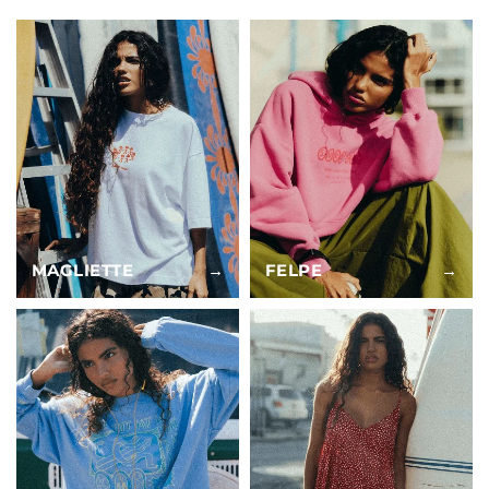
MAGLIETTE
→
FELPE
→