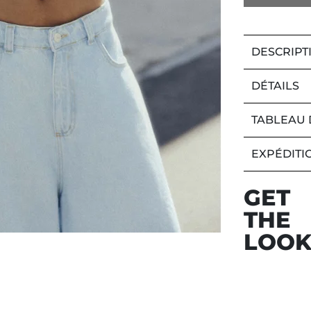
DESCRIPT
DÉTAILS
TABLEAU 
EXPÉDITI
GET
THE
LOO