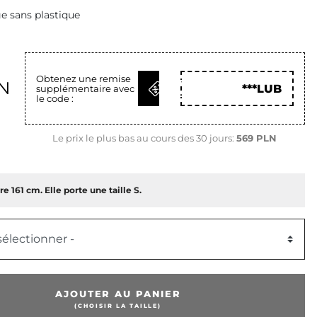
e sans plastique
Obtenez une remise
OBTENIR
LN
***LUB
supplémentaire avec
LE CODE
le code :
Le prix le plus bas au cours des 30 jours:
569 PLN
e 161 cm. Elle porte une taille S.
 sélectionner -
AJOUTER AU PANIER
(CHOISIR LA TAILLE)