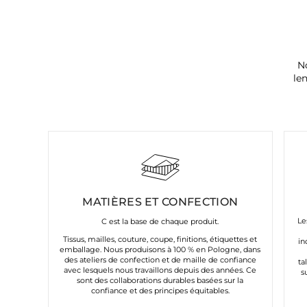
N
le
MATIÈRES ET CONFECTION
Le
C est la base de chaque produit.
Tissus, mailles, couture, coupe, finitions, étiquettes et
in
emballage. Nous produisons à 100 % en Pologne, dans
des ateliers de confection et de maille de confiance
ta
avec lesquels nous travaillons depuis des années. Ce
s
sont des collaborations durables basées sur la
confiance et des principes équitables.