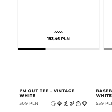
m
193,46 PLN
I'M OUT TEE - VINTAGE
BASEB
WHITE
WHIT
309 PLN
559 PL