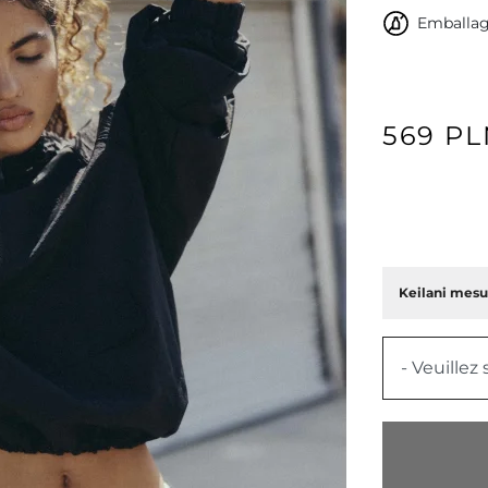
Emballag
569 P
Keilani mesur
- Veuillez