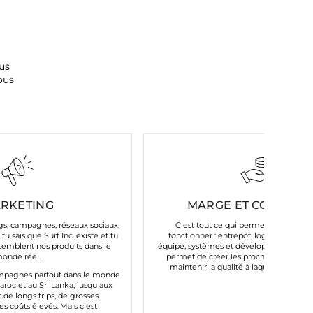
us
ous
RKETING
MARGE ET COÛTS FI
ngs, campagnes, réseaux sociaux,
C est tout ce qui permet à notre ma
 tu sais que Surf Inc. existe et tu
fonctionner : entrepôt, logistique, servi
ssemblent nos produits dans le
équipe, systèmes et développement. La
onde réel.
permet de créer les prochaines collect
maintenir la qualité à laquelle tu nous
ampagnes partout dans le monde
aroc et au Sri Lanka, jusqu aux
 de longs trips, de grosses
es coûts élevés. Mais c est