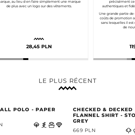
arque, au lieu d en faire simplement une marque
précisément ce
de plus avec un logo sur des vêtements.
authentiques et fidè
Une grande partie de 
coûts de promotion s
sans lesquelles il est
de nouv
28,45 PLN
11
LE PLUS RÉCENT
ALL POLO - PAPER
CHECKED & DECKED
E
FLANNEL SHIRT - ST
GREY
N
669 PLN