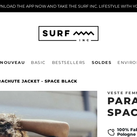
LOAD THE APP NOW AND TAKE THE SURF INC. LIFESTYLE WITH YO
NOUVEAU
BASIC
BESTSELLERS
SOLDES
ENVIRO
RACHUTE JACKET - SPACE BLACK
VESTE FEM
PARA
SPAC
100% Fa
Pologne