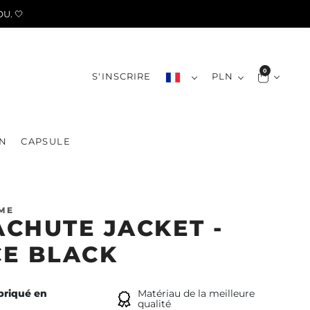
U. 🤍
0
S'INSCRIRE
PLN
N
CAPSULE
ME
CHUTE JACKET -
E BLACK
briqué en
Matériau de la meilleure
qualité