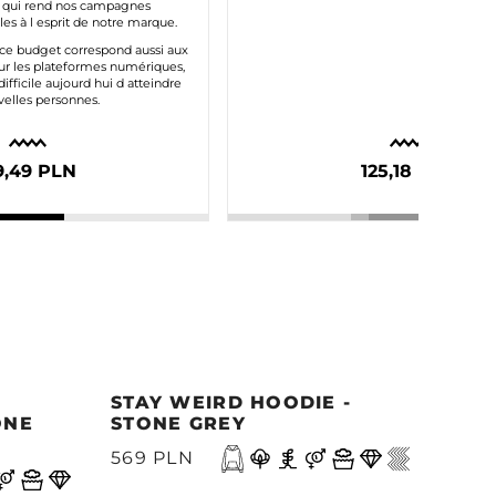
 qui rend nos campagnes
les à l esprit de notre marque.
ce budget correspond aussi aux
ur les plateformes numériques,
 difficile aujourd hui d atteindre
elles personnes.
9,49 PLN
125,18 PLN
STAY WEIRD HOODIE -
MOR
ONE
STONE GREY
- M
569 PLN
499