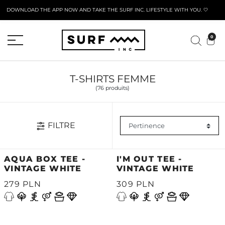
DOWNLOAD THE APP NOW AND TAKE THE SURF INC. LIFESTYLE WITH YOU. 🤍
FORMULAIRE DE RETOUR ACTIF
0
T-SHIRTS FEMME
(76 produits)
FILTRE
AQUA BOX TEE -
I'M OUT TEE -
VINTAGE WHITE
VINTAGE WHITE
279 PLN
309 PLN