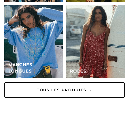
MANCHES
→
LONGUES
ROBES
→
TOUS LES PRODUITS →