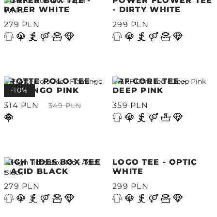
SURFER BOX TEE -
POWER FLOWER TEE
PAPER WHITE
- DIRTY WHITE
279 PLN
299 PLN
FROTTE POLO TEE -
SRF CORE TEE -
FLAMINGO PINK
-10%
DEEP PINK
314 PLN
359 PLN
349 PLN
HIGH TIDES BOX TEE
LOGO TEE - OPTIC
- ACID BLACK
WHITE
279 PLN
299 PLN