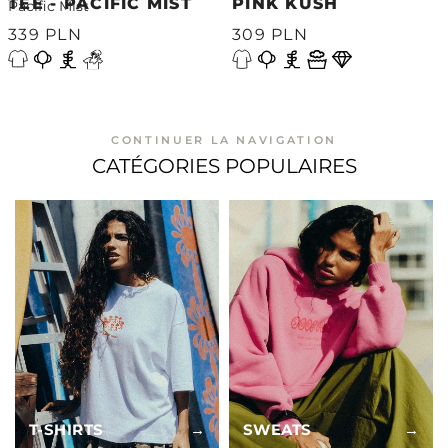
TEE - PACIFIC MIST
PINK KUSH
339 PLN
309 PLN
CONTINUER LA NAVIGATION
CATÉGORIES POPULAIRES
T-SHIRTS
→
SWEATS
→