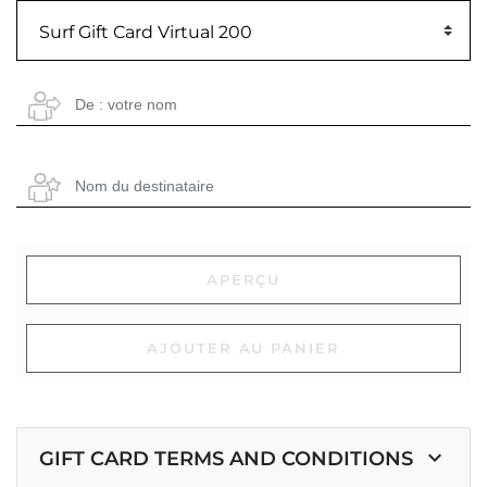
Surf Gift Card Virtual 200
APERÇU
AJOUTER AU PANIER
keyboard_arrow_down
GIFT CARD TERMS AND CONDITIONS