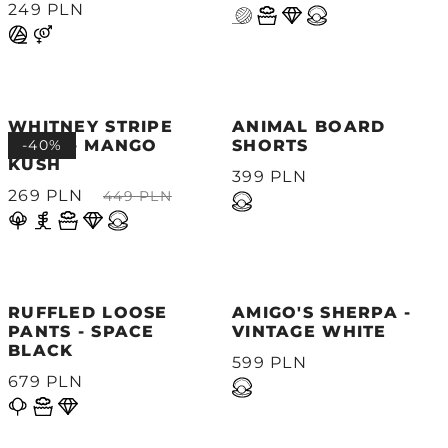
249 PLN
WHITNEY STRIPE
ANIMAL BOARD
SHIRT - MANGO
-40%
SHORTS
KUSH
399 PLN
269 PLN
449 PLN
RUFFLED LOOSE
AMIGO'S SHERPA -
PANTS - SPACE
VINTAGE WHITE
BLACK
599 PLN
679 PLN