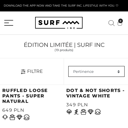
DOWNLOAD THE APP NOW AND TAKE THE SURF INC. LIFESTYLE WITH YOU. 🤍
FORMULAIRE DE RETOUR ACTIF
0
ÉDITION LIMITÉE | SURF INC
(19 produits)
FILTRE
RUFFLED LOOSE
DOT & NOT SHORTS -
PANTS - SUPER
VINTAGE WHITE
NATURAL
349 PLN
649 PLN