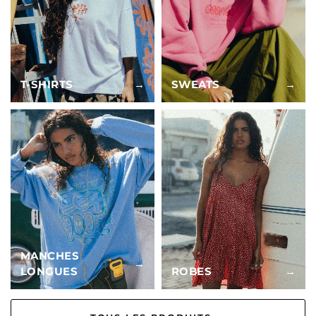
T-SHIRTS
→
SWEATS
→
MANCHES
→
LONGUES
ROBES
→