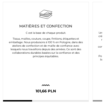
MATIÈRES ET CONFECTION
Les a
C est la base de chaque produit.
créés
Tissus, mailles, couture, coupe, finitions, étiquettes et
mo
emballage. Nous produisons à 100 % en Pologne, dans des
e
ateliers de confection et de maille de confiance avec
conco
lesquels nous travaillons depuis des années. Ce sont des
collaborations durables basées sur la confiance et des
Pour
principes équitables.
lie
101,66 PLN