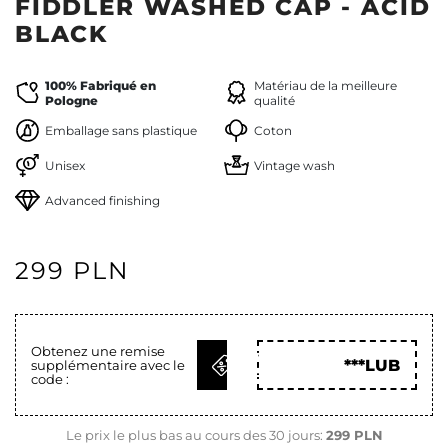
FIDDLER WASHED CAP - ACID
BLACK
100% Fabriqué en
Matériau de la meilleure
Pologne
qualité
Emballage sans plastique
Coton
Unisex
Vintage wash
Advanced finishing
299 PLN
Obtenez une remise
OBTENIR
***LUB
supplémentaire avec le
LE CODE
code :
Le prix le plus bas au cours des 30 jours:
299 PLN