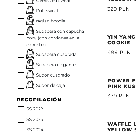
Oversized sweat
329 PLN
Puff sweat
raglan hoodie
Sudadera con capucha
YIN YANG
boxy (con cordones en la
COOKIE
capucha).
499 PLN
Sudadera cuadrada
Sudadera elegante
Sudor cuadrado
POWER F
Sudor de caja
PINK KU
379 PLN
RECOPILACIÓN
SS 2022
SS 2023
WAFFLE 
SS 2024
YELLOW