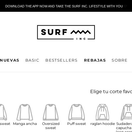
DOWNLOAD THE APP NOW AND TAKE THE SURF INC. LIFESTYLE WITH YOU
🤍
NUEVAS
BASIC
BESTSELLERS
REBAJAS
SOBRE
Elige tu corte fav
 sweat
Manga ancha
Oversized
Puff sweat
raglan hoodie
Sudader
sweat
capucha
(con cor