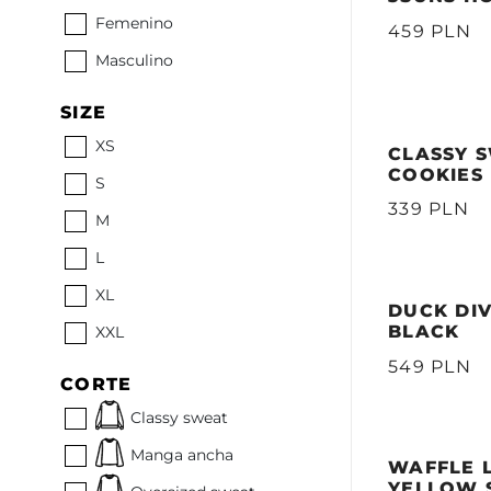
Femenino
459 PLN
Masculino
SIZE
XS
CLASSY S
COOKIES
S
339 PLN
M
L
XL
DUCK DIV
BLACK
XXL
549 PLN
CORTE
Classy sweat
Manga ancha
WAFFLE 
YELLOW