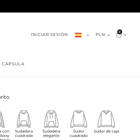
0
INICIAR SESIÓN
PLN
CÁPSULA
orito
a con
Sudadera
Sudadera
Sudor
Sudor de caja
 boxy
cuadrada
elegante
cuadrado
dones