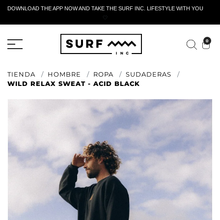
DOWNLOAD THE APP NOW AND TAKE THE SURF INC. LIFESTYLE WITH YOU
🤍
FORMULARIO DE RETORNO ACTIVO
0
TIENDA
HOMBRE
ROPA
SUDADERAS
WILD RELAX SWEAT - ACID BLACK