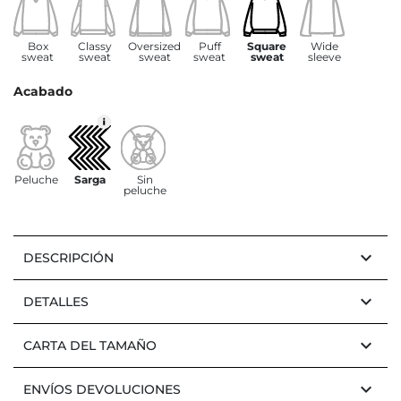
Box
Classy
Oversized
Puff
Square
Wide
sweat
sweat
sweat
sweat
sweat
sleeve
Acabado
Peluche
Sarga
Sin
peluche
keyboard_arrow_down
DESCRIPCIÓN
keyboard_arrow_down
DETALLES
keyboard_arrow_down
CARTA DEL TAMAÑO
keyboard_arrow_down
ENVÍOS DEVOLUCIONES