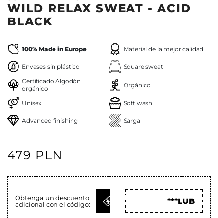
WILD RELAX SWEAT - ACID
BLACK
100% Made in Europe
Material de la mejor calidad
Envases sin plástico
Square sweat
Certificado Algodón
Orgánico
orgánico
Unisex
Soft wash
Advanced finishing
Sarga
479 PLN
OBTENER
Obtenga un descuento
***LUB
adicional con el código:
CÓD