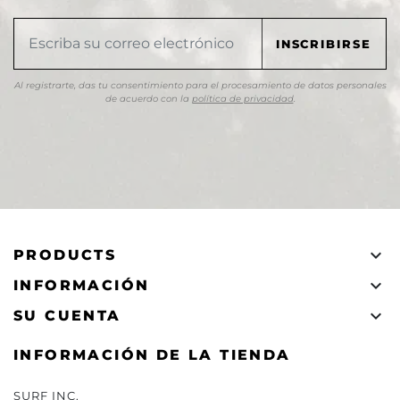
Al registrarte, das tu consentimiento para el procesamiento de datos personales
de acuerdo con la
política de privacidad
.

PRODUCTS

INFORMACIÓN

SU CUENTA
INFORMACIÓN DE LA TIENDA
SURF INC.