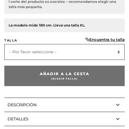
l corte del producto es oversize – recomendamos elegir una
talla más pequeña.
La modelo mide 180 cm. Lleva una talla XL.
or
Encuentra tu talla
TALLA
– Por favor seleccione –
AÑADIR A LA CESTA
(ELEGIR TALLA)
keyboard_arrow_down
DESCRIPCIÓN
keyboard_arrow_down
DETALLES