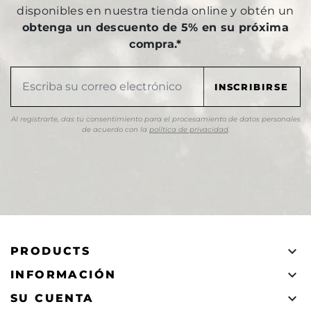
disponibles en nuestra tienda online y obtén un
obtenga un descuento de 5% en su próxima
compra.*
Al registrarte, das tu consentimiento para el procesamiento de datos personales
de acuerdo con la
política de privacidad
.

PRODUCTS

INFORMACIÓN

SU CUENTA