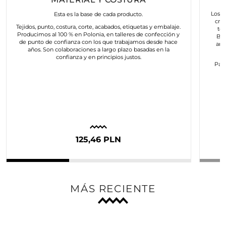
Los a
Esta es la base de cada producto.
cre
Tejidos, punto, costura, corte, acabados, etiquetas y embalaje.
to
Producimos al 100 % en Polonia, en talleres de confección y
Bus
de punto de confianza con los que trabajamos desde hace
art
años. Son colaboraciones a largo plazo basadas en la
confianza y en principios justos.
Para
c
125,46 PLN
MÁS RECIENTE