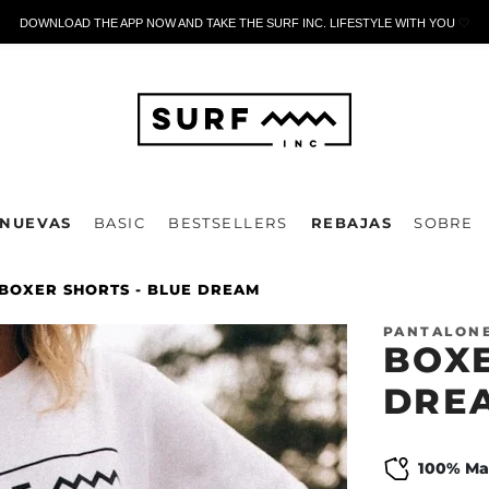
DOWNLOAD THE APP NOW AND TAKE THE SURF INC. LIFESTYLE WITH YOU
🤍
NUEVAS
BASIC
BESTSELLERS
REBAJAS
SOBRE
BOXER SHORTS - BLUE DREAM
PANTALONE
BOXE
DRE
100% Ma