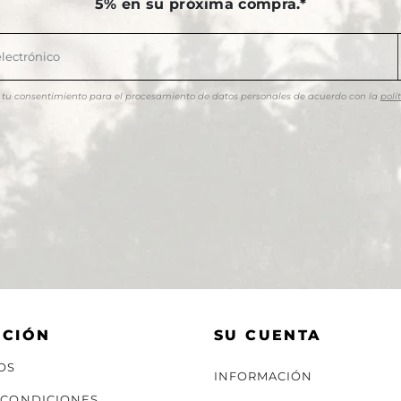
5% en su próxima compra.*
as tu consentimiento para el procesamiento de datos personales de acuerdo con la
polí
ACIÓN
SU CUENTA
OS
INFORMACIÓN
 CONDICIONES