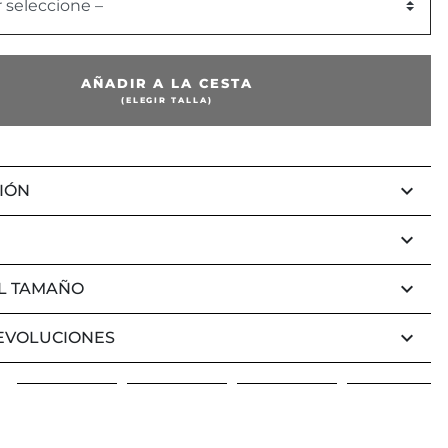
r seleccione –
AÑADIR A LA CESTA
(ELEGIR TALLA)
keyboard_arrow_down
IÓN
keyboard_arrow_down
keyboard_arrow_down
L TAMAÑO
keyboard_arrow_down
EVOLUCIONES
Anterior
Sig