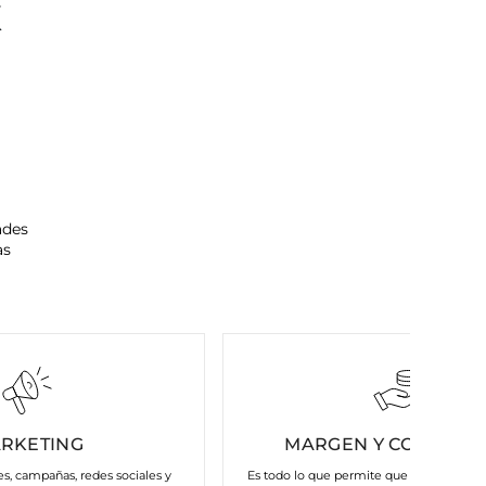
K
ades
as
RKETING
MARGEN Y COSTES FI
es, campañas, redes sociales y
Es todo lo que permite que nuestra marc