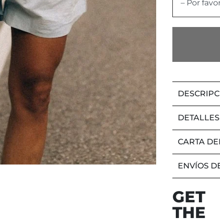
– Por favo
DESCRIPC
DETALLES
CARTA DE
ENVÍOS D
GET
THE