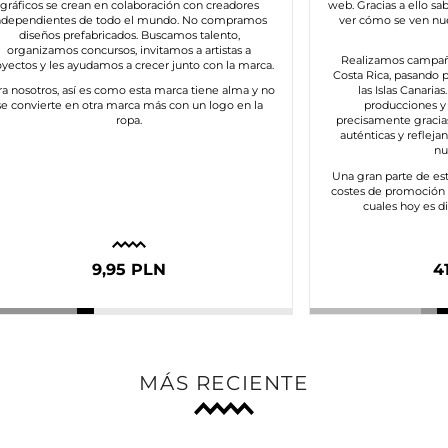
gráficos se crean en colaboración con creadores
web. Gracias a ello sa
ndependientes de todo el mundo. No compramos
ver cómo se ven nu
diseños prefabricados. Buscamos talento,
organizamos concursos, invitamos a artistas a
Realizamos campañ
oyectos y les ayudamos a crecer junto con la marca.
Costa Rica, pasando p
ra nosotros, así es como esta marca tiene alma y no
las Islas Canaria
se convierte en otra marca más con un logo en la
producciones y 
ropa.
precisamente gracia
auténticas y refleja
nu
Una gran parte de es
costes de promoción e
cuales hoy es di
9,95 PLN
4
MÁS RECIENTE