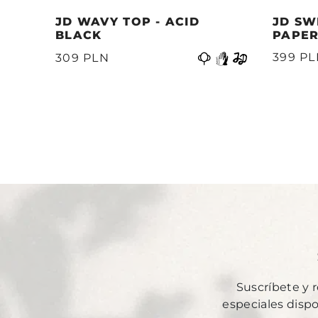
JD WAVY TOP - ACID
JD SW
BLACK
PAPER
Anterior
399 P
309 PLN
Suscríbete y 
especiales disp