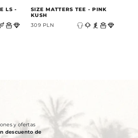
 LS -
SIZE MATTERS TEE - PINK
QUE
KUSH
PAC
S
309 PLN
339
Y
ones y ofertas
n descuento de