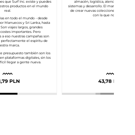
bes que Surf Inc. existe y puedes
almacén, logística, atención al cliente
estros productos en el mundo
sistemas y desarrollo. El margen nos da la
real.
de crear nuevas colecciones y mantener
con la que nos asocias.
as en todo el mundo - desde
or Marruecos y Sri Lanka, hasta
s. Son viajes largos, grandes
costes importantes. Pero
s a eso nuestras campañas son
n perfectamente el espíritu de
estra marca.
te presupuesto también son los
n plataformas digitales, sin los
fícil llegar a gente nueva.
1,79 PLN
43,78 PLN