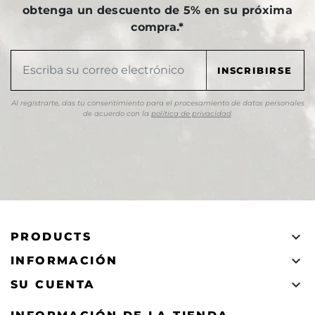
obtenga un descuento de 5% en su próxima
compra.*
Al registrarte, das tu consentimiento para el procesamiento de datos personales
de acuerdo con la
política de privacidad
.

PRODUCTS

INFORMACIÓN

SU CUENTA