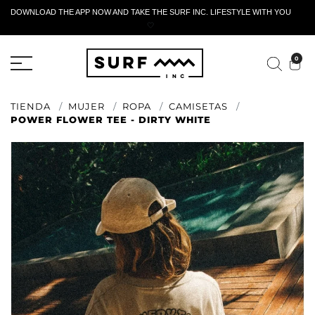
DOWNLOAD THE APP NOW AND TAKE THE SURF INC. LIFESTYLE WITH YOU
🤍
FORMULARIO DE RETORNO ACTIVO
0
TIENDA
MUJER
ROPA
CAMISETAS
POWER FLOWER TEE - DIRTY WHITE