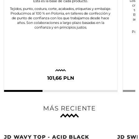
Los a
Esta es la base de cada producto.
cre
Tejidos, punto, costura, corte, acabados, etiquetas y embalaje.
to
Producimos al 100 % en Polonia, en talleres de confección y
Bus
de punto de confianza con los que trabajamos desde hace
art
años. Son colaboraciones a largo plazo basadas en la
confianza y en principios justos.
Para
c
101,66 PLN
MÁS RECIENTE
JD WAVY TOP - ACID BLACK
JD SWE