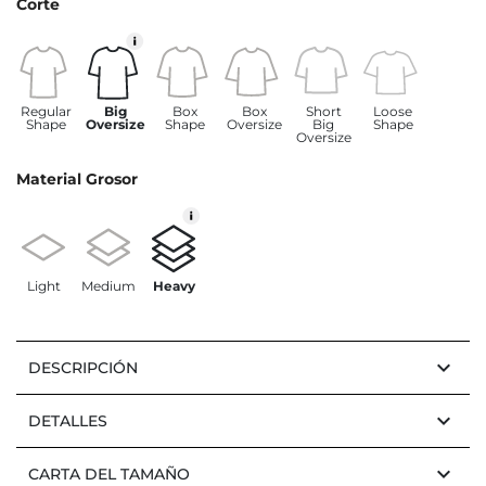
Corte
Regular
Big
Box
Box
Short
Loose
Shape
Oversize
Shape
Oversize
Big
Shape
Oversize
Material Grosor
Light
Medium
Heavy
keyboard_arrow_down
DESCRIPCIÓN
keyboard_arrow_down
DETALLES
keyboard_arrow_down
CARTA DEL TAMAÑO