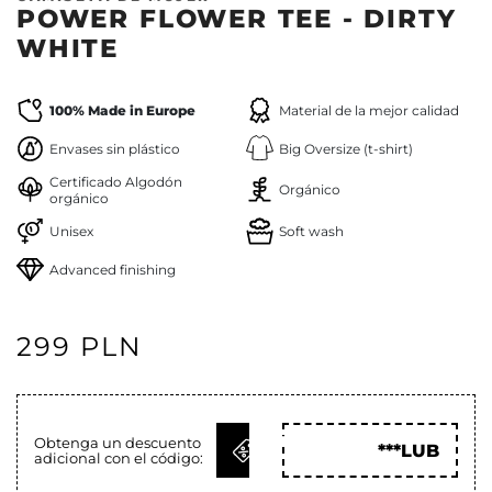
POWER FLOWER TEE - DIRTY
WHITE
100% Made in Europe
Material de la mejor calidad
Envases sin plástico
Big Oversize (t-shirt)
Certificado Algodón
Orgánico
orgánico
Unisex
Soft wash
Advanced finishing
299 PLN
OBTENER
Obtenga un descuento
***LUB
adicional con el código:
CÓD