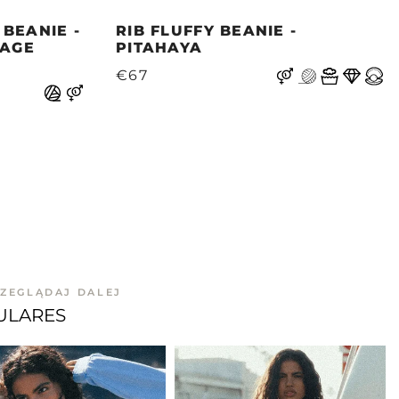
BEANIE -
RIB FLUFFY BEANIE -
TAGE
PITAHAYA
€67
ZEGLĄDAJ DALEJ
ULARES