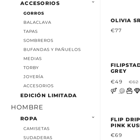

ACCESORIOS
GORROS
OLIVIA S
BALACLAVA
€77
TAPAS
SOMBREROS
BUFANDAS Y PAÑUELOS
MEDIAS
FILIPSTA
TORBY
GREY
JOYERÍA
€49
€62
ACCESORIOS
EDICIÓN LIMITADA
HOMBRE

ROPA
FLIP DRI
PINK KU
CAMISETAS
€69
SUDADERAS