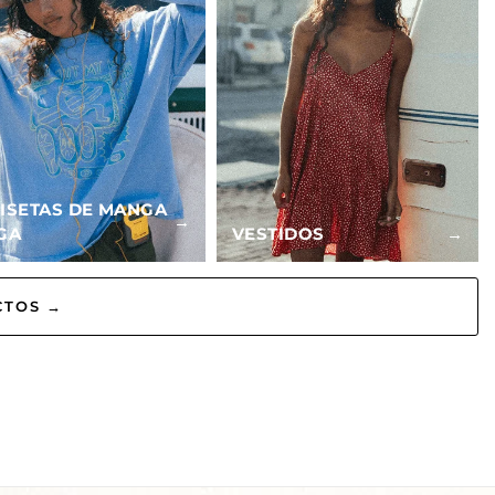
ISETAS DE MANGA
→
GA
VESTIDOS
→
CTOS →