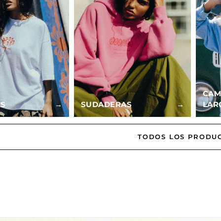
CAM
AS
→
SUDADERAS
→
LAR
TODOS LOS PRODU