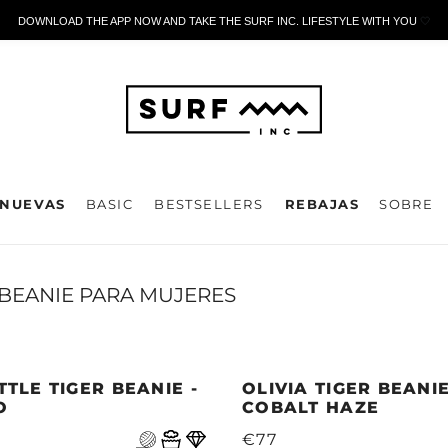
DOWNLOAD THE APP NOW AND TAKE THE SURF INC. LIFESTYLE WITH YOU
🤍
NUEVAS
BASIC
BESTSELLERS
REBAJAS
SOBRE
BEANIE PARA MUJERES
TTLE TIGER BEANIE -
OLIVIA TIGER BEANIE
O
COBALT HAZE
€77