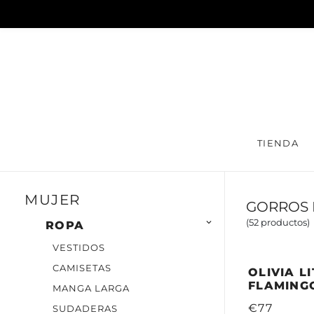
TIENDA
MUJER
GORROS 
(52 productos)

ROPA
VESTIDOS
CAMISETAS
OLIVIA LI
FLAMING
MANGA LARGA
€77
SUDADERAS