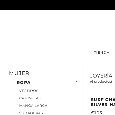
TIENDA
MUJER
JOYERÍA
(6 productos)

ROPA
VESTIDOS
CAMISETAS
SURF CHA
SILVER H
MANGA LARGA
€103
SUDADERAS