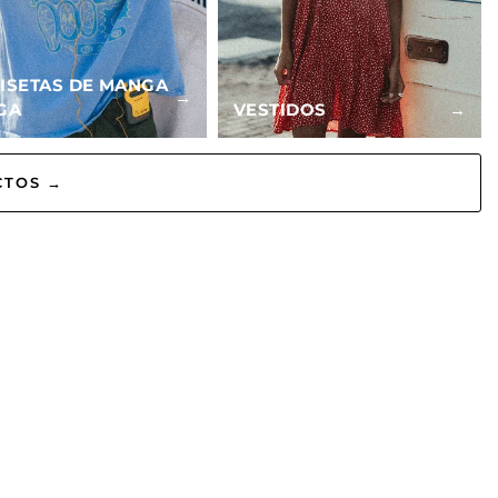
ISETAS DE MANGA
→
GA
VESTIDOS
→
CTOS →