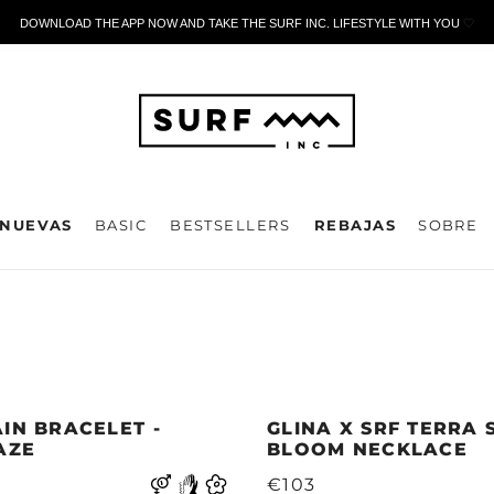
DOWNLOAD THE APP NOW AND TAKE THE SURF INC. LIFESTYLE WITH YOU
🤍
NUEVAS
BASIC
BESTSELLERS
REBAJAS
SOBRE
IN BRACELET -
GLINA X SRF TERRA
AZE
BLOOM NECKLACE
€103