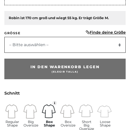
Robin ist 170 cm groß und wiegt 55 kg. Er trägt Größe M.
Finde deine Größe
GRÖSSE
– Bitte auswählen –
ige
IN DEN WARENKORB LEGEN
(ELEGIR TALLA)
Schnitt
Regular
Big
Box
Box
Short
Loose
Shape
Oversize
Shape
Oversize
Big
Shape
Oversize