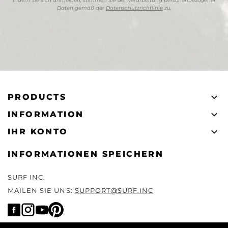
Indem Sie sich anmelden, stimmen Sie der Verarbeitung personenbezogener
Daten gemäß der
Datenschutzrichtlinie
zu.

PRODUCTS

INFORMATION

IHR KONTO
INFORMATIONEN SPEICHERN
SURF INC.
MAILEN SIE UNS:
SUPPORT@SURF.INC