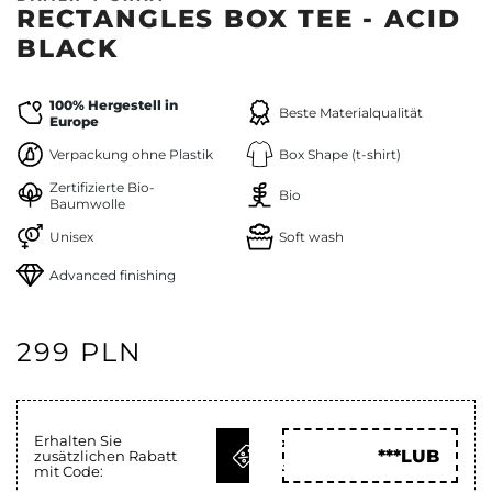
RECTANGLES BOX TEE - ACID
BLACK
100% Hergestell in
Beste Materialqualität
Europe
Verpackung ohne Plastik
Box Shape (t-shirt)
Zertifizierte Bio-
Bio
Baumwolle
Unisex
Soft wash
Advanced finishing
299 PLN
Erhalten Sie
CODE
***LUB
zusätzlichen Rabatt
HOLEN
mit Code: