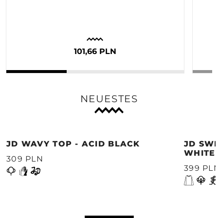
101,66 PLN
NEUESTES
JD WAVY TOP - ACID BLACK
JD SWE
WHITE
309 PLN
399 PL