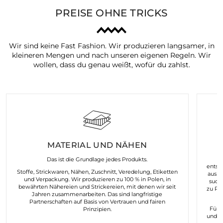
PREISE OHNE TRICKS
Wir sind keine Fast Fashion. Wir produzieren langsamer, in
kleineren Mengen und nach unseren eigenen Regeln. Wir
wollen, dass du genau weißt, wofür du zahlst.
MATERIAL UND NÄHEN
K
Das ist die Grundlage jedes Produkts.
entst
Stoffe, Strickwaren, Nähen, Zuschnitt, Veredelung, Etiketten
aus d
und Verpackung. Wir produzieren zu 100 % in Polen, in
such
bewährten Nähereien und Strickereien, mit denen wir seit
zu Pr
Jahren zusammenarbeiten. Das sind langfristige
Partnerschaften auf Basis von Vertrauen und fairen
Für 
Prinzipien.
und n