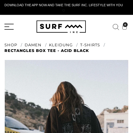
DOWNLOAD THE APP NOW AND TAKE THE SURF INC. LIFESTYLE WITH YOU
🤍
AKTIVES RÜCKGABEFORMULAR
0
SHOP
DAMEN
KLEIDUNG
T-SHIRTS
RECTANGLES BOX TEE - ACID BLACK