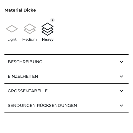
Material Dicke
Light
Medium
Heavy
keyboard_arrow_down
BESCHREIBUNG
keyboard_arrow_down
EINZELHEITEN
keyboard_arrow_down
GRÖSSENTABELLE
keyboard_arrow_down
SENDUNGEN RÜCKSENDUNGEN