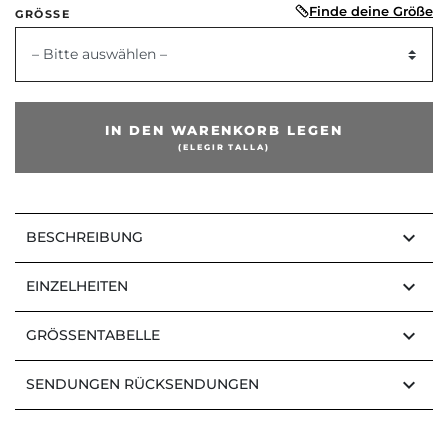
Finde deine Größe
GRÖSSE
– Bitte auswählen –
IN DEN WARENKORB LEGEN
(ELEGIR TALLA)
keyboard_arrow_down
BESCHREIBUNG
keyboard_arrow_down
EINZELHEITEN
keyboard_arrow_down
GRÖSSENTABELLE
keyboard_arrow_down
SENDUNGEN RÜCKSENDUNGEN