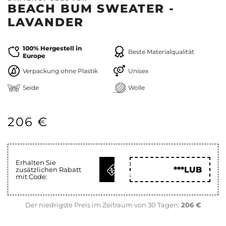
BEACH BUM SWEATER -
LAVANDER
100% Hergestell in
Beste Materialqualität
Europe
Verpackung ohne Plastik
Unisex
Seide
Wolle
206 €
Erhalten Sie
CODE
***LUB
zusätzlichen Rabatt
HOLEN
mit Code:
Der niedrigste Preis im Zeitraum von 30 Tagen:
206 €