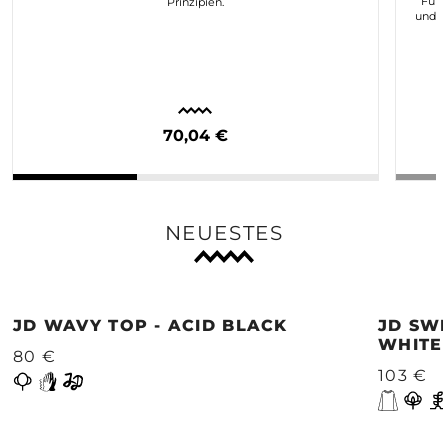
Für 
Prinzipien.
und n
70,04 €
NEUESTES
JD WAVY TOP - ACID BLACK
JD SWE
WHITE
80 €
103 €