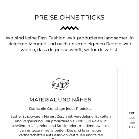
PREISE OHNE TRICKS
Wir sind keine Fast Fashion. Wir produzieren langsamer, in
kleineren Mengen und nach unseren eigenen Regeln. Wir
wollen, dass du genau weißt, wofür du zahlst.
MATERIAL UND NÄHEN
K
Das ist die Grundlage jedes Produkts.
entst
Stoffe, Strickwaren, Nähen, Zuschnitt, Veredelung, Etiketten
aus d
und Verpackung. Wir produzieren zu 100 % in Polen, in
such
bewährten Nähereien und Strickereien, mit denen wir seit
zu Pr
Jahren zusammenarbeiten. Das sind langfristige
Partnerschaften auf Basis von Vertrauen und fairen