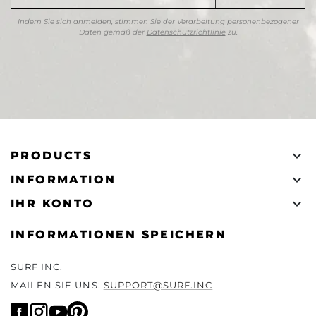
Indem Sie sich anmelden, stimmen Sie der Verarbeitung personenbezogener
Daten gemäß der
Datenschutzrichtlinie
zu.

PRODUCTS

INFORMATION

IHR KONTO
INFORMATIONEN SPEICHERN
SURF INC.
MAILEN SIE UNS:
SUPPORT@SURF.INC