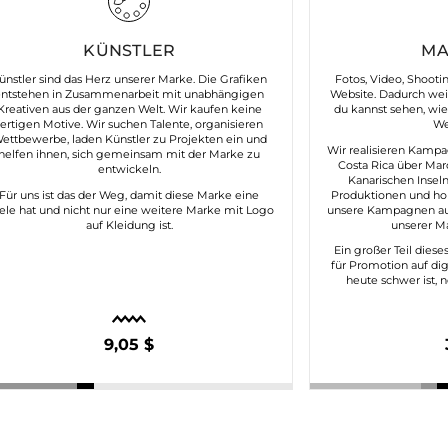
KÜNSTLER
MA
ünstler sind das Herz unserer Marke. Die Grafiken
Fotos, Video, Shooti
entstehen in Zusammenarbeit mit unabhängigen
Website. Dadurch weißt
Kreativen aus der ganzen Welt. Wir kaufen keine
du kannst sehen, wie
fertigen Motive. Wir suchen Talente, organisieren
We
ettbewerbe, laden Künstler zu Projekten ein und
Wir realisieren Kampa
helfen ihnen, sich gemeinsam mit der Marke zu
Costa Rica über Mar
entwickeln.
Kanarischen Inseln
Für uns ist das der Weg, damit diese Marke eine
Produktionen und ho
ele hat und nicht nur eine weitere Marke mit Logo
unsere Kampagnen aut
auf Kleidung ist.
unserer Ma
Ein großer Teil dies
für Promotion auf dig
heute schwer ist, 
9,05 $