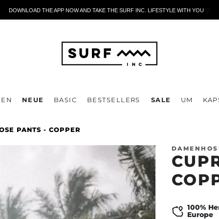
DOWNLOAD THE APP NOW AND TAKE THE SURF INC. LIFESTYLE WITH YOU
🤍
DEN
NEUE
BASIC
BESTSELLERS
SALE
UM
KAP
OSE PANTS - COPPER
DAMENHOS
CUPR
COP
100% Her
Europe