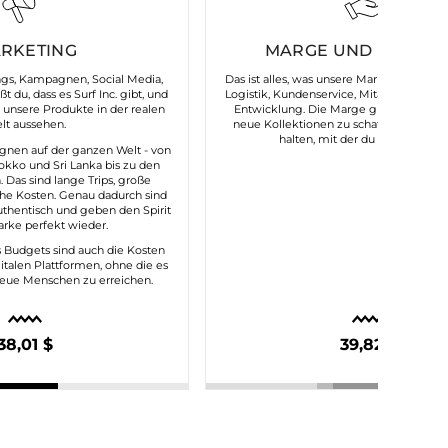
RKETING
MARGE UND FIXKOS
ngs, Kampagnen, Social Media,
Das ist alles, was unsere Marke am Laufen
 du, dass es Surf Inc. gibt, und
Logistik, Kundenservice, Mitarbeitende,
 unsere Produkte in der realen
Entwicklung. Die Marge gibt uns die Mö
lt aussehen.
neue Kollektionen zu schaffen und die 
halten, mit der du uns verbinde
gnen auf der ganzen Welt - von
okko und Sri Lanka bis zu den
. Das sind lange Trips, große
he Kosten. Genau dadurch sind
hentisch und geben den Spirit
rke perfekt wieder.
es Budgets sind auch die Kosten
italen Plattformen, ohne die es
neue Menschen zu erreichen.
38,01 $
39,82 $