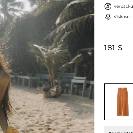
Verpacku
Viskose
181 $
Weiter