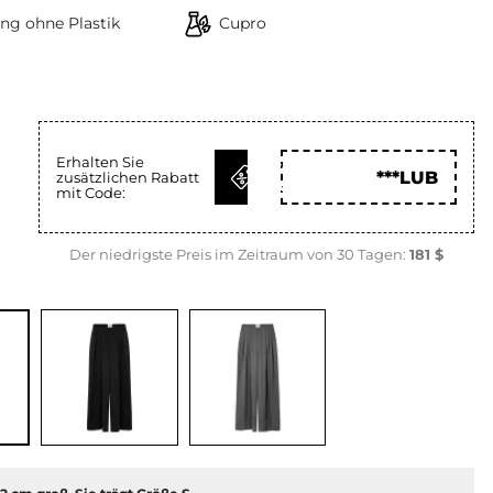
ng ohne Plastik
Cupro
Erhalten Sie
CODE
***LUB
zusätzlichen Rabatt
HOLEN
mit Code:
Der niedrigste Preis im Zeitraum von 30 Tagen:
181 $