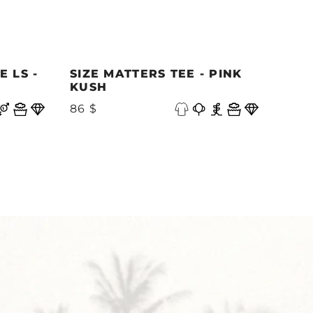
 LS -
SIZE MATTERS TEE - PINK
QUE
KUSH
PAC
W
86 $
94 $
Y