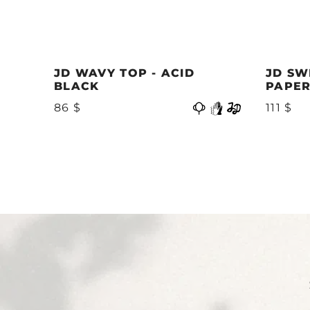
JD WAVY TOP - ACID
JD SW
BLACK
PAPER
Vorherige
86 $
111 $