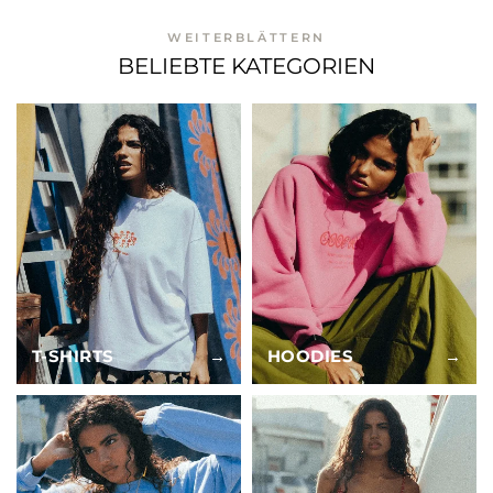
WEITERBLÄTTERN
BELIEBTE KATEGORIEN
T-SHIRTS
→
HOODIES
→