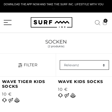
DOWNLOAD THE APP NOW AND TAKE THE SURF INC. LIFESTYLE WITH YOU
🤍
AKTIVES RÜCKGABEFORMULAR
0
SOCKEN
(2 produkte)
FILTER
WAVE TIGER KIDS
WAVE KIDS SOCKS
SOCKS
10 €
10 €