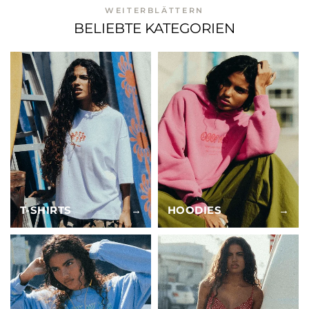
WEITERBLÄTTERN
BELIEBTE KATEGORIEN
T-SHIRTS
→
HOODIES
→