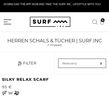
DOWNLOAD THE APP NOW AND TAKE THE SURF INC. LIFESTYLE WITH YOU
🤍
AKTIVES RÜCKGABEFORMULAR
0
HERREN SCHALS & TÜCHER | SURF.INC
(1 Produkt)
FILTER
SILKY RELAX SCARF
95 €