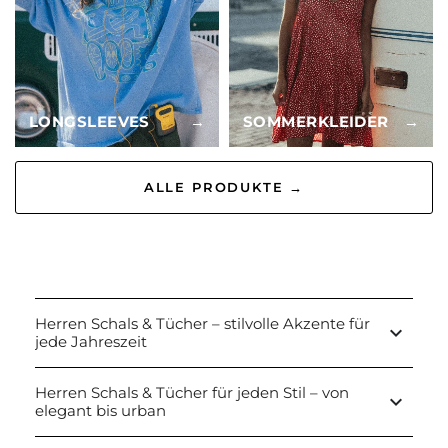
LONGSLEEVES
→
SOMMERKLEIDER
→
ALLE PRODUKTE →
Herren Schals & Tücher – stilvolle Akzente für
keyboard_arrow_down
jede Jahreszeit
Herren Schals & Tücher für jeden Stil – von
keyboard_arrow_down
elegant bis urban