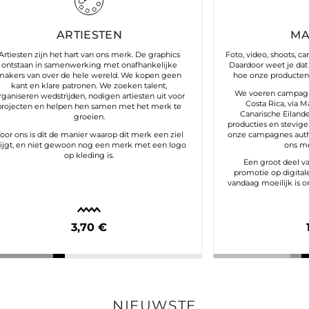
ARTIESTEN
MA
Artiesten zijn het hart van ons merk. De graphics
Foto, video, shoots, c
ontstaan in samenwerking met onafhankelijke
Daardoor weet je dat 
makers van over de hele wereld. We kopen geen
hoe onze producten 
kant en klare patronen. We zoeken talent,
We voeren campagne
rganiseren wedstrijden, nodigen artiesten uit voor
Costa Rica, via M
projecten en helpen hen samen met het merk te
Canarische Eilanden
groeien.
producties en stevige 
oor ons is dit de manier waarop dit merk een ziel
onze campagnes authen
rijgt, en niet gewoon nog een merk met een logo
ons me
op kleding is.
Een groot deel v
promotie op digital
vandaag moeilijk is 
3,70 €
NIEUWSTE