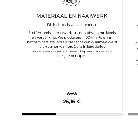
MATERIAAL EN NAAIWERK
Dit is de basis van elk product.
Stoffen, breisels, naaiwerk, snijden, afwerking, labels
en verpakking. We produceren 100% in Polen, in
betrouwbare ateliers en breifabrieken waarmee we al
o
jaren samenwerken. Dat zijn langdurige
samenwerkingen gebaseerd op vertrouwen en
eerlijke principes.
V
k
25,16 €