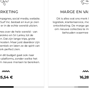
RKETING
MARGE EN VASTE KO
ampagnes, social media, website.
Dit is alles wat ons merk laat draaien:
Surf Inc. bestaat en kun je zien
logistiek, klantenservice, medewerkers,
er in de echte wereld uitzien.
ontwikkeling. De marge geeft ons de m
om nieuwe collecties te maken en de kw
s over de hele wereld - van
behouden waarmee je ons associe
arokko en Sri Lanka, tot de
. Dat zijn lange trips, grote
kosten. Maar juist daardoor zijn
tiek en laten ze de spirit van
rk perfect zien.
an dit budget gaat ook naar
e platforms, zonder welke het
om nieuwe mensen te bereiken.
15,54 €
16,28 €