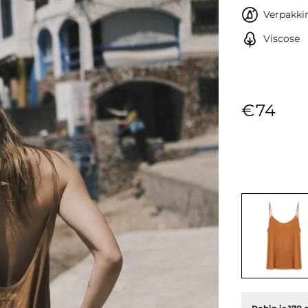
Verpakkin
Viscose
€74