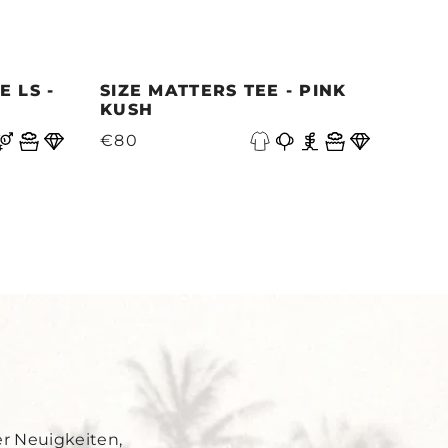
 LS -
SIZE MATTERS TEE - PINK
QUE
KUSH
PAC
V
€80
€87
Y
er Neuigkeiten,