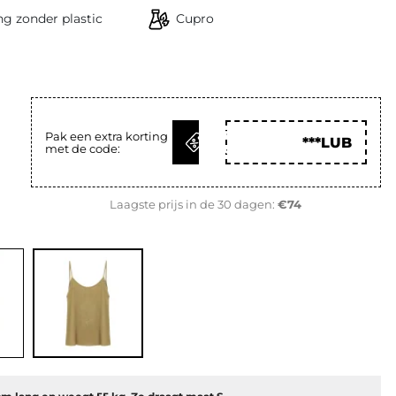
g zonder plastic
Cupro
KRIJG
Pak een extra korting
***LUB
met de code:
CODE
Laagste prijs in de 30 dagen:
€74