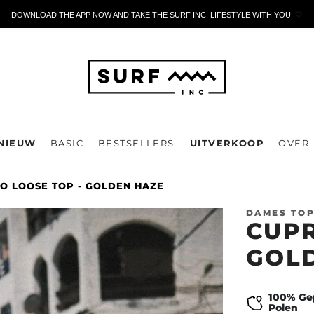
DOWNLOAD THE APP NOW AND TAKE THE SURF INC. LIFESTYLE WITH YOU
🤍
NIEUW
BASIC
BESTSELLERS
UITVERKOOP
OVER
O LOOSE TOP - GOLDEN HAZE
DAMES TO
CUPR
GOL
100% Ge
Polen