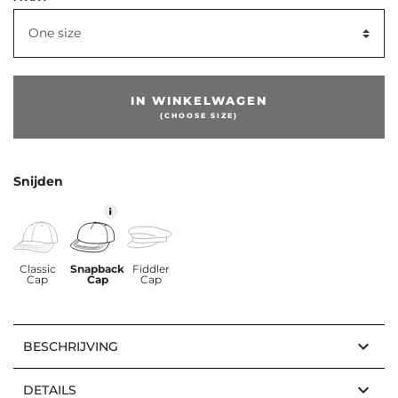
One size
IN WINKELWAGEN
(CHOOSE SIZE)
Snijden
Classic
Snapback
Fiddler
Cap
Cap
Cap
keyboard_arrow_down
BESCHRIJVING
keyboard_arrow_down
DETAILS