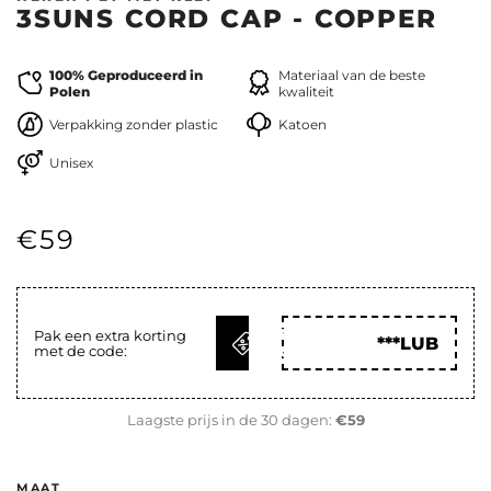
3SUNS CORD CAP - COPPER
100% Geproduceerd in
Materiaal van de beste
Polen
kwaliteit
Verpakking zonder plastic
Katoen
Unisex
€59
KRIJG
Pak een extra korting
***LUB
met de code:
CODE
Laagste prijs in de 30 dagen:
€59
MAAT