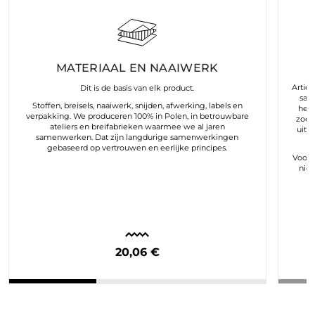
MATERIAAL EN NAAIWERK
Arties
Dit is de basis van elk product.
sam
Stoffen, breisels, naaiwerk, snijden, afwerking, labels en
hele
verpakking. We produceren 100% in Polen, in betrouwbare
zoek
ateliers en breifabrieken waarmee we al jaren
uit 
samenwerken. Dat zijn langdurige samenwerkingen
gebaseerd op vertrouwen en eerlijke principes.
Voor o
nie
20,06 €