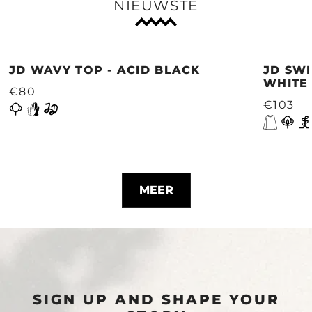
NIEUWSTE
JD WAVY TOP - ACID BLACK
JD SWE
WHITE
€80
€103
MEER
SIGN UP AND SHAPE YOUR