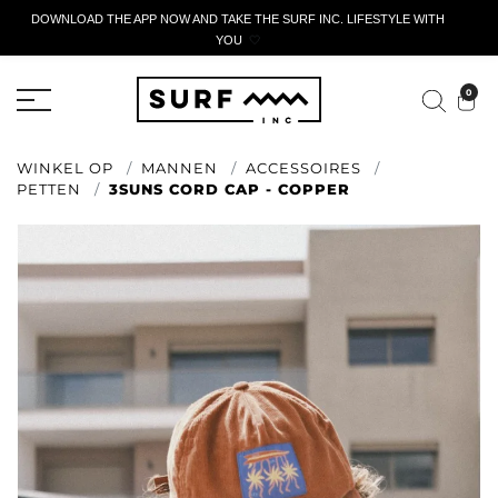
DOWNLOAD THE APP NOW AND TAKE THE SURF INC. LIFESTYLE WITH
YOU
🤍
ACTIEF AANGIFTEFORMULIER
0
WINKEL OP
MANNEN
ACCESSOIRES
PETTEN
3SUNS CORD CAP - COPPER