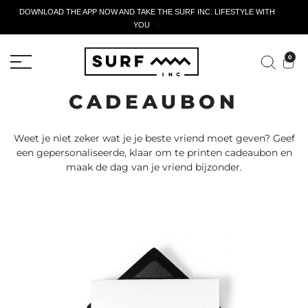
DOWNLOAD THE APP NOW AND TAKE THE SURF INC. LIFESTYLE WITH
YOU
🤍
ACTIEF AANGIFTEFORMULIER
0
CADEAUBON
Weet je niet zeker wat je je beste vriend moet geven? Geef
een gepersonaliseerde, klaar om te printen cadeaubon en
maak de dag van je vriend bijzonder.