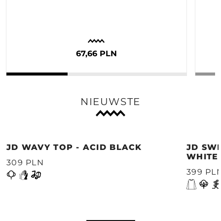
67,66 PLN
NIEUWSTE
JD WAVY TOP - ACID BLACK
JD SWE
WHITE
309 PLN
399 PL