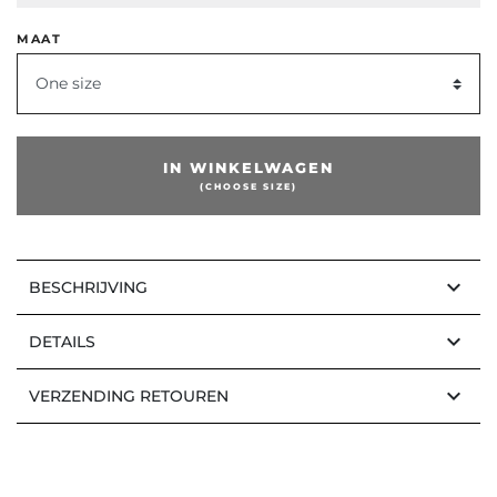
MAAT
One size
IN WINKELWAGEN
(CHOOSE SIZE)
keyboard_arrow_down
BESCHRIJVING
keyboard_arrow_down
DETAILS
keyboard_arrow_down
VERZENDING RETOUREN