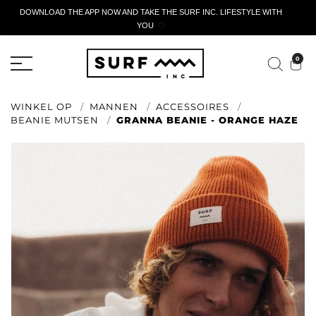
DOWNLOAD THE APP NOW AND TAKE THE SURF INC. LIFESTYLE WITH
YOU
🤍
ACTIEF AANGIFTEFORMULIER
0
WINKEL OP
MANNEN
ACCESSOIRES
BEANIE MUTSEN
GRANNA BEANIE - ORANGE HAZE