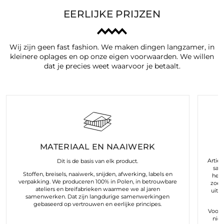
EERLIJKE PRIJZEN
Wij zijn geen fast fashion. We maken dingen langzamer, in
kleinere oplages en op onze eigen voorwaarden. We willen
dat je precies weet waarvoor je betaalt.
MATERIAAL EN NAAIWERK
Arties
Dit is de basis van elk product.
sam
Stoffen, breisels, naaiwerk, snijden, afwerking, labels en
hele
verpakking. We produceren 100% in Polen, in betrouwbare
zoek
ateliers en breifabrieken waarmee we al jaren
uit 
samenwerken. Dat zijn langdurige samenwerkingen
gebaseerd op vertrouwen en eerlijke principes.
Voor o
nie