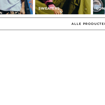
→
SWEATERS
→
LON
ALLE PRODUCTE