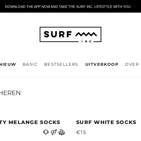
DOWNLOAD THE APP NOW AND TAKE THE SURF INC. LIFESTYLE WITH YOU
🤍
NIEUW
BASIC
BESTSELLERS
UITVERKOOP
OVER
HEREN
ITY MELANGE SOCKS
SURF WHITE SOCKS
€15