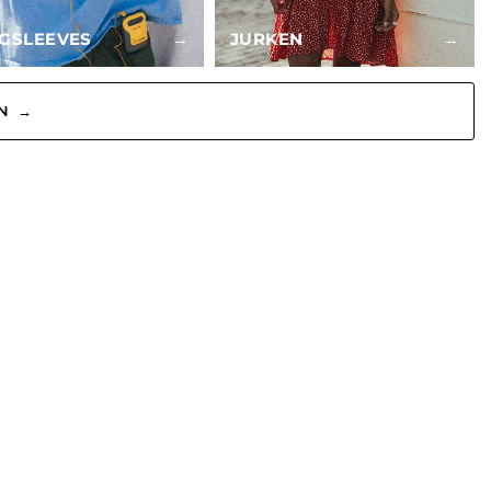
GSLEEVES
→
JURKEN
→
N →