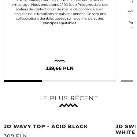
Tissus, mailles, couture, coupe, finitions, étiquettes et
mo
emballage. Nous produisons à 100 % en Pologne, dans des
e
ateliers de confection et de maille de confiance avec
conco
lesquels nous travaillons depuis des années. Ce sont des
collaborations durables basées sur la confiance et des
Pour
principes équitables.
lie
339,66 PLN
LE PLUS RÉCENT
JD WAVY TOP - ACID BLACK
JD SWE
WHITE
309 PLN