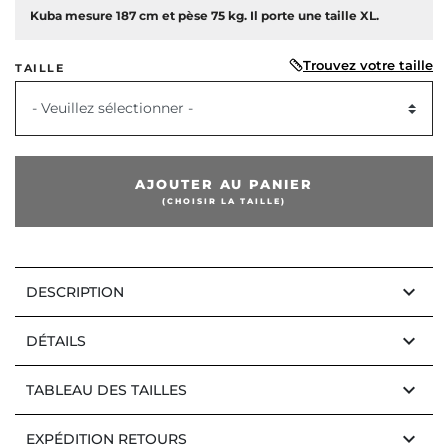
Kuba mesure 187 cm et pèse 75 kg. Il porte une taille XL.
Trouvez votre taille
TAILLE
- Veuillez sélectionner -
AJOUTER AU PANIER
(CHOISIR LA TAILLE)
keyboard_arrow_down
DESCRIPTION
keyboard_arrow_down
DÉTAILS
keyboard_arrow_down
TABLEAU DES TAILLES
keyboard_arrow_down
EXPÉDITION RETOURS