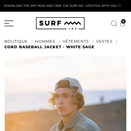
DOWNLOAD THE APP NOW AND TAKE THE SURF INC. LIFESTYLE WITH YOU. 🤍
FORMULAIRE DE RETOUR ACTIF
0
BOUTIQUE
HOMMES
VÊTEMENTS
VESTES
CORD BASEBALL JACKET - WHITE SAGE