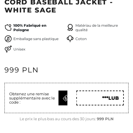
CORD BASEBALL JACKET -
WHITE SAGE
100% Fabriqué en
Matériau de la meilleure
Pologne
qualité
Emballage sans plastique
Coton
Unisex
999 PLN
Obtenez une remise
OBTENIR
***LUB
supplémentaire avec le
LE CODE
code :
Le prix le plus bas au cours des 30 jours:
999 PLN