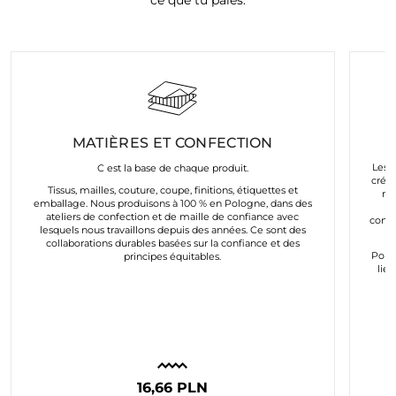
ce que tu paies.
MATIÈRES ET CONFECTION
Les a
C est la base de chaque produit.
créés
Tissus, mailles, couture, coupe, finitions, étiquettes et
mo
emballage. Nous produisons à 100 % en Pologne, dans des
e
ateliers de confection et de maille de confiance avec
conco
lesquels nous travaillons depuis des années. Ce sont des
collaborations durables basées sur la confiance et des
Pour
principes équitables.
lie
16,66 PLN