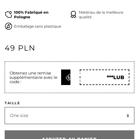
100% Fabriqué en
Matériau de la meilleure
Pologne
qualité
Emballage sans plastique
49 PLN
Obtenez une remise
OBTENIR
***LUB
supplémentaire avec le
LE CODE
code :
TAILLE
One size
dent
AJOUTER AU PANIER