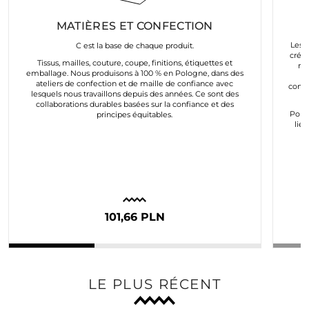
MATIÈRES ET CONFECTION
Les a
C est la base de chaque produit.
créés
Tissus, mailles, couture, coupe, finitions, étiquettes et
mo
emballage. Nous produisons à 100 % en Pologne, dans des
e
ateliers de confection et de maille de confiance avec
conco
lesquels nous travaillons depuis des années. Ce sont des
collaborations durables basées sur la confiance et des
Pour
principes équitables.
lie
101,66 PLN
LE PLUS RÉCENT