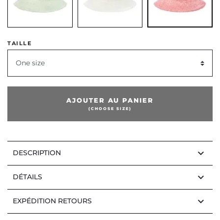
TAILLE
One size
AJOUTER AU PANIER
(CHOOSE SIZE)
keyboard_arrow_down
DESCRIPTION
keyboard_arrow_down
DÉTAILS
keyboard_arrow_down
EXPÉDITION RETOURS