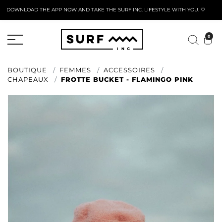
DOWNLOAD THE APP NOW AND TAKE THE SURF INC. LIFESTYLE WITH YOU. 🤍
FORMULAIRE DE RETOUR ACTIF
0
BOUTIQUE
FEMMES
ACCESSOIRES
CHAPEAUX
FROTTE BUCKET - FLAMINGO PINK