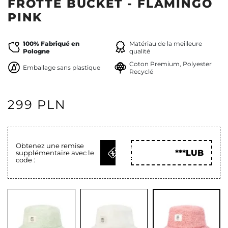
FROTTE BUCKET - FLAMINGO
PINK
100% Fabriqué en
Matériau de la meilleure
Pologne
qualité
Coton Premium, Polyester
Emballage sans plastique
Recyclé
299 PLN
Obtenez une remise
OBTENIR
***LUB
supplémentaire avec le
LE CODE
code :