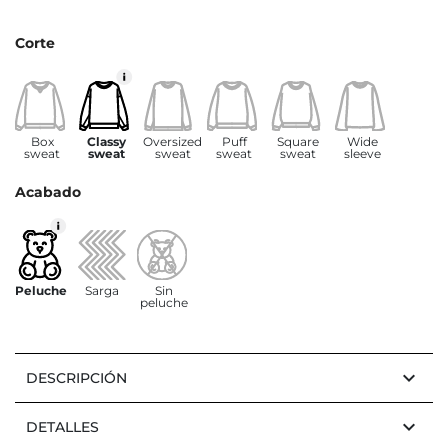
Corte
Box
Classy
Oversized
Puff
Square
Wide
sweat
sweat
sweat
sweat
sweat
sleeve
Acabado
Peluche
Sarga
Sin
peluche
keyboard_arrow_down
DESCRIPCIÓN
keyboard_arrow_down
DETALLES