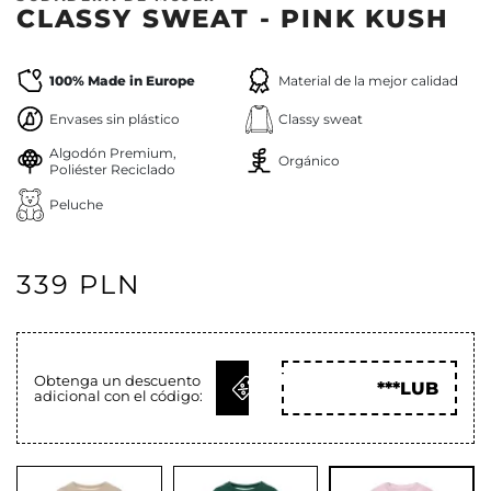
CLASSY SWEAT - PINK KUSH
100% Made in Europe
Material de la mejor calidad
Envases sin plástico
Classy sweat
Algodón Premium,
Orgánico
Poliéster Reciclado
Peluche
339 PLN
OBTENER
Obtenga un descuento
***LUB
adicional con el código:
CÓD