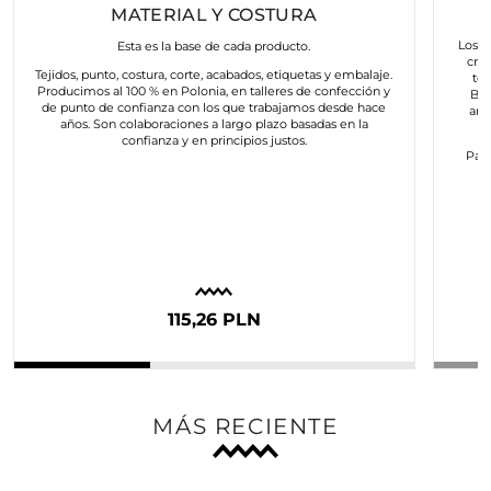
MATERIAL Y COSTURA
Los a
Esta es la base de cada producto.
cre
Tejidos, punto, costura, corte, acabados, etiquetas y embalaje.
to
Producimos al 100 % en Polonia, en talleres de confección y
Bus
de punto de confianza con los que trabajamos desde hace
art
años. Son colaboraciones a largo plazo basadas en la
confianza y en principios justos.
Para
c
115,26 PLN
MÁS RECIENTE