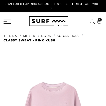
DOWNLOAD THE APP NOW AND TAKE THE SURF INC. LIFESTYLE WITH YOU
🤍
FORMULARIO DE RETORNO ACTIVO
0
TIENDA
MUJER
ROPA
SUDADERAS
CLASSY SWEAT - PINK KUSH