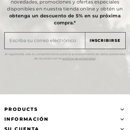
novedades, promociones y ofertas especiales
disponibles en nuestra tienda online y obtén un
obtenga un descuento de 5% en su próxima
compra.*
Al registrarte, das tu consentimiento para el procesamiento de datos personales
de acuerdo con la
política de privacidad
.

PRODUCTS

INFORMACIÓN

SU CUENTA