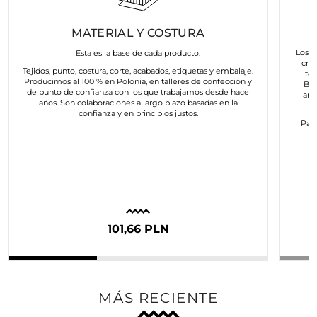
MATERIAL Y COSTURA
Los a
Esta es la base de cada producto.
cre
Tejidos, punto, costura, corte, acabados, etiquetas y embalaje.
to
Producimos al 100 % en Polonia, en talleres de confección y
Bus
de punto de confianza con los que trabajamos desde hace
art
años. Son colaboraciones a largo plazo basadas en la
confianza y en principios justos.
Para
c
101,66 PLN
MÁS RECIENTE