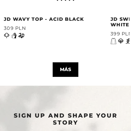
JD WAVY TOP - ACID BLACK
JD SWE
WHITE
309 PLN
399 PL
MÁS
SIGN UP AND SHAPE YOUR
STORY