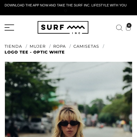
DOWNLOAD THE APP NOW AND TAKE THE SURF INC. LIFESTYLE WITH YOU
🤍
FORMULARIO DE RETORNO ACTIVO
0
TIENDA
MUJER
ROPA
CAMISETAS
LOGO TEE - OPTIC WHITE