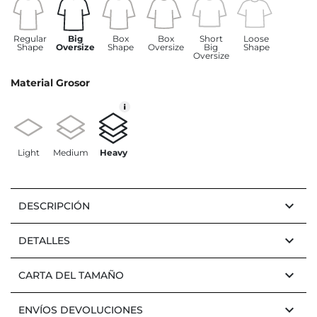
Regular
Big
Box
Box
Short
Loose
Shape
Oversize
Shape
Oversize
Big
Shape
Oversize
Material Grosor
Light
Medium
Heavy
keyboard_arrow_down
DESCRIPCIÓN
keyboard_arrow_down
DETALLES
keyboard_arrow_down
CARTA DEL TAMAÑO
keyboard_arrow_down
ENVÍOS DEVOLUCIONES