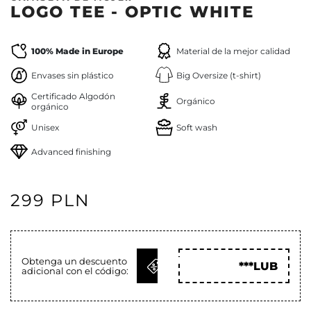
LOGO TEE - OPTIC WHITE
100% Made in Europe
Material de la mejor calidad
Envases sin plástico
Big Oversize (t-shirt)
Certificado Algodón
Orgánico
orgánico
Unisex
Soft wash
Advanced finishing
299 PLN
OBTENER
Obtenga un descuento
***LUB
adicional con el código:
CÓD