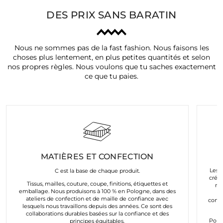
DES PRIX SANS BARATIN
Nous ne sommes pas de la fast fashion. Nous faisons les
choses plus lentement, en plus petites quantités et selon
nos propres règles. Nous voulons que tu saches exactement
ce que tu paies.
MATIÈRES ET CONFECTION
Les a
C est la base de chaque produit.
créés
Tissus, mailles, couture, coupe, finitions, étiquettes et
mo
emballage. Nous produisons à 100 % en Pologne, dans des
e
ateliers de confection et de maille de confiance avec
conco
lesquels nous travaillons depuis des années. Ce sont des
collaborations durables basées sur la confiance et des
Pour
principes équitables.