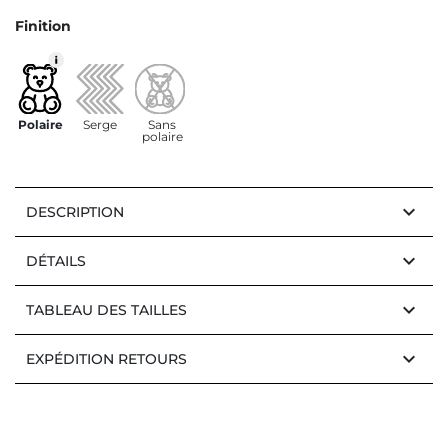
Finition
Polaire
Serge
Sans
polaire
keyboard_arrow_down
DESCRIPTION
keyboard_arrow_down
DÉTAILS
keyboard_arrow_down
TABLEAU DES TAILLES
keyboard_arrow_down
EXPÉDITION RETOURS