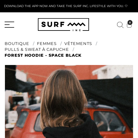
DOWNLOAD THE APP NOW AND TAKE THE SURF INC. LIFESTYLE WITH YOU. 🤍
FORMULAIRE DE RETOUR ACTIF
0
BOUTIQUE
FEMMES
VÊTEMENTS
PULLS & SWEAT À CAPUCHE
FOREST HOODIE - SPACE BLACK