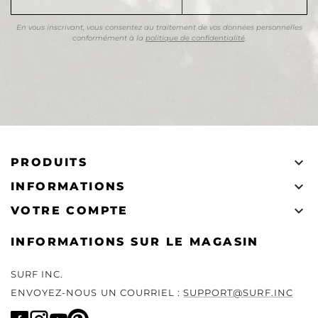
En vous inscrivant, vous consentez au traitement de vos données personnelles
conformément à la
politique de confidentialité
.

PRODUITS

INFORMATIONS

VOTRE COMPTE
INFORMATIONS SUR LE MAGASIN
SURF INC.
ENVOYEZ-NOUS UN COURRIEL :
SUPPORT@SURF.INC