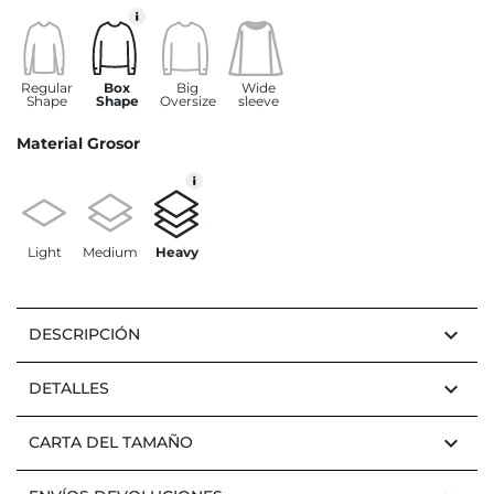
Regular
Box
Big
Wide
Shape
Shape
Oversize
sleeve
Material Grosor
Light
Medium
Heavy
keyboard_arrow_down
DESCRIPCIÓN
keyboard_arrow_down
DETALLES
keyboard_arrow_down
CARTA DEL TAMAÑO