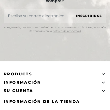
compra.*
Al registrarte, das tu consentimiento para el procesamiento de datos personales
de acuerdo con la
política de privacidad
.

PRODUCTS

INFORMACIÓN

SU CUENTA
INFORMACIÓN DE LA TIENDA