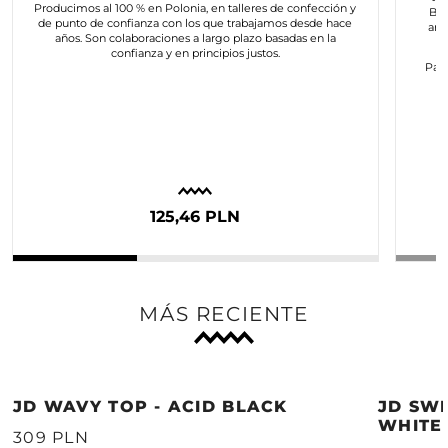
Producimos al 100 % en Polonia, en talleres de confección y
Bus
de punto de confianza con los que trabajamos desde hace
art
años. Son colaboraciones a largo plazo basadas en la
confianza y en principios justos.
Para
c
125,46 PLN
MÁS RECIENTE
JD WAVY TOP - ACID BLACK
JD SWE
WHITE
309 PLN