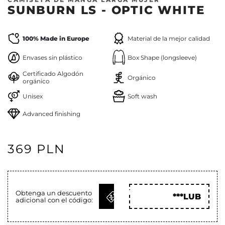
SUNBURN LS - OPTIC WHITE
100% Made in Europe
Material de la mejor calidad
Envases sin plástico
Box Shape (longsleeve)
Certificado Algodón
Orgánico
orgánico
Unisex
Soft wash
Advanced finishing
369 PLN
OBTENER
Obtenga un descuento
***LUB
adicional con el código:
CÓD