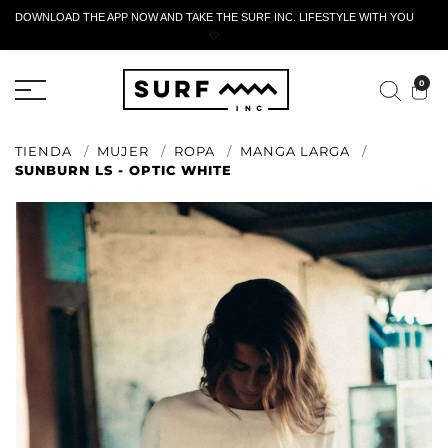
DOWNLOAD THE APP NOW AND TAKE THE SURF INC. LIFESTYLE WITH YOU
🤍
FORMULARIO DE RETORNO ACTIVO
0
TIENDA
MUJER
ROPA
MANGA LARGA
SUNBURN LS - OPTIC WHITE