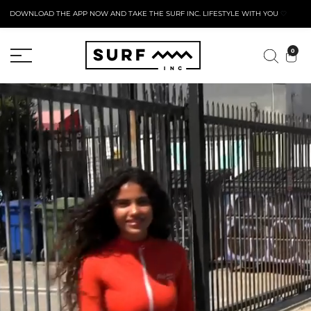
DOWNLOAD THE APP NOW AND TAKE THE SURF INC. LIFESTYLE WITH YOU
🤍
AKTYWNY FORMULARZ ZWROTU
0