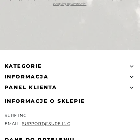
polityką prywatności
.

KATEGORIE

INFORMACJA

PANEL KLIENTA
INFORMACJE O SKLEPIE
SURF INC.
EMAIL:
SUPPORT@SURF.INC
DANE DO PRZELEWU