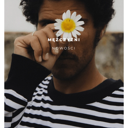
MĘŻCZYŹNI
NOWOŚCI